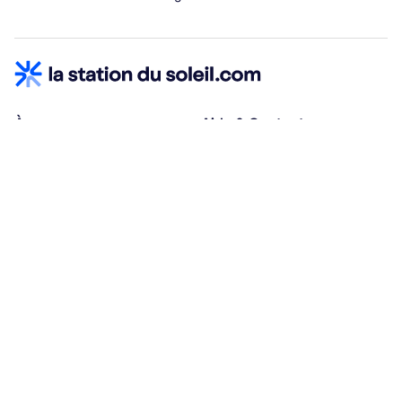
À propos
Aide & Contact
Qui sommes-nous ?
Centre d'aide
Vacances adaptées
Nous contacter
Œuvres sociales
Conditions d'annulation
Espace hébergeurs
30% à la résa, solde à j-30
Payez à plusieurs
Alma 3x ou 4x offert