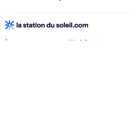
À propos
Aide & Contact
Qui sommes-nous ?
Centre d'aide
Vacances adaptées
Nous contacter
Œuvres sociales
Conditions d'annulation
Espace hébergeurs
30% à la résa, solde à j-30
Payez à plusieurs
Alma 3x ou 4x offert