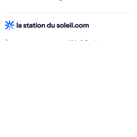
À propos
Aide & Contact
Qui sommes-nous ?
Centre d'aide
Vacances adaptées
Nous contacter
Œuvres sociales
Conditions d'annulation
Espace hébergeurs
30% à la résa, solde à j-30
Payez à plusieurs
Alma 3x ou 4x offert