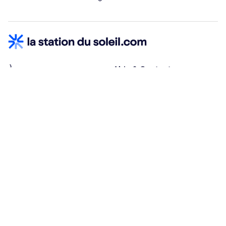
À propos
Aide & Contact
Qui sommes-nous ?
Centre d'aide
Vacances adaptées
Nous contacter
Œuvres sociales
Conditions d'annulation
Espace hébergeurs
30% à la résa, solde à j-30
Payez à plusieurs
Alma 3x ou 4x offert