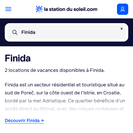
x
Finida
Finida
2 locations de vacances disponibles à Finida.
Finida est un secteur résidentiel et touristique situé au
sud de Poreč, sur la côte ouest de l'Istrie, en Croatie,
bordé par la mer Adriatique. Ce quartier bénéficie d'un
accès direct au littoral, avec des criques rocheuses et
des zones aménagées pour la baignade, typiques de
Découvrir Finida →
cette partie de l'Istrie. Le climat méditerranéen, avec
des étés chauds et secs et des hivers doux, favorise les