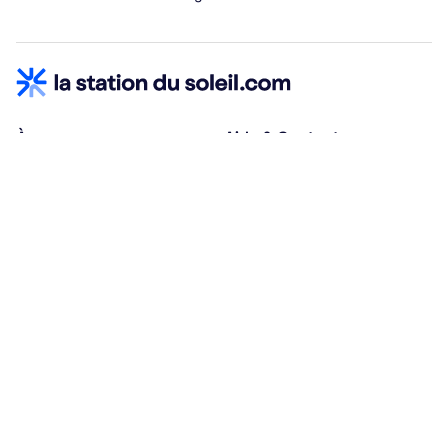
À propos
Aide & Contact
Qui sommes-nous ?
Centre d'aide
Vacances adaptées
Nous contacter
Œuvres sociales
Conditions d'annulation
Espace hébergeurs
30% à la résa, solde à j-30
Payez à plusieurs
Alma 3x ou 4x offert