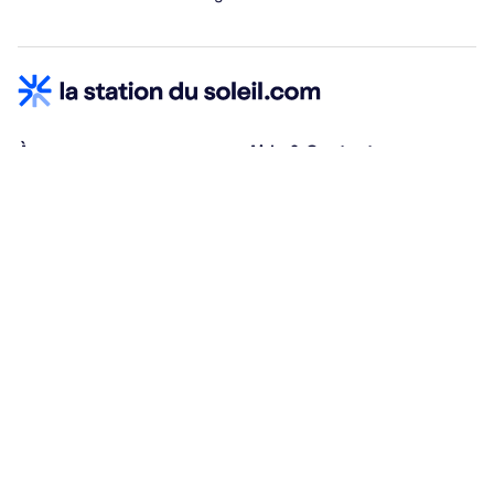
À propos
Aide & Contact
Qui sommes-nous ?
Centre d'aide
Vacances adaptées
Nous contacter
Œuvres sociales
Conditions d'annulation
Espace hébergeurs
30% à la résa, solde à j-30
Payez à plusieurs
Alma 3x ou 4x offert