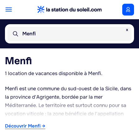
x
Menfi
Menfi
1 location de vacances disponible à Menfi.
Menfi est une commune du sud-ouest de la Sicile, dans
la province d'Agrigente, bordée par la mer
Méditerranée. Le territoire est surtout connu pour sa
vocation viticole : la zone bénéficie de l'appellation
DOC Menfi et abrite plusieurs domaines réputés, dont
Découvrir Menfi →
certains parmi les plus grands vignobles de l'île. Le
littoral, avec des plages de sable comme celles de