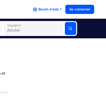
Besoin d'aide ?
Se connecter
Voyageurs
s et
é sur
e
eut