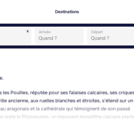
Destinations
x
Arrivée
Départ
e.
 les Pouilles, réputée pour ses falaises calcaires, ses crique
ille ancienne, aux ruelles blanches et étroites, s'étend sur un
au aragonais et la cathédrale qui témoignent de son passé
e reste le Pizzomunno, un imposant monolithe calcaire plant
e. Les environs offrent de nombreuses plages, comme celle d
 pied ou en bateau, ainsi que des grottes marines que l'on p