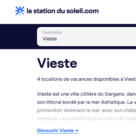
Destination
Vieste
4 locations de vacances disponibles à Viest
Vieste est une ville côtière du Gargano, dans
son littoral bordé par la mer Adriatique. La v
promontoir dominant la mer, avec son châte
médiéval. Le symbole le plus connu de Viest
la plage du même nom, en plein centre-vill
Découvrir Vieste →
Vignanotica ou de San Felice, accessibles à