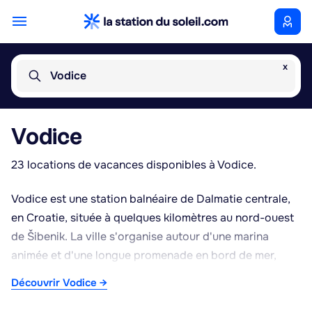
x
Vodice
Vodice
23 locations de vacances disponibles à Vodice.
Vodice est une station balnéaire de Dalmatie centrale,
en Croatie, située à quelques kilomètres au nord-ouest
de Šibenik. La ville s'organise autour d'une marina
animée et d'une longue promenade en bord de mer,
bordée de plages de galets et de criques propices à la
Découvrir Vodice →
baignade durant l'été. L'atmosphère y reste typique
des petites villes côtières dalmates, avec un centre