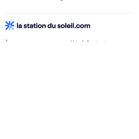
À propos
Aide & Contact
Qui sommes-nous ?
Centre d'aide
Vacances adaptées
Nous contacter
Œuvres sociales
Conditions d'annulation
Espace hébergeurs
30% à la résa, solde à j-30
Payez à plusieurs
Alma 3x ou 4x offert