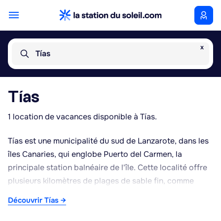
x
Tías
Tías
1 location de vacances disponible à Tías.
Tías est une municipalité du sud de Lanzarote, dans les
îles Canaries, qui englobe Puerto del Carmen, la
principale station balnéaire de l'île. Cette localité offre
plusieurs kilomètres de plages de sable fin, comme
Playa Grande ou Playa de los Pocillos, bordées d'une
Découvrir Tías →
longue promenade maritime jalonnée de restaurants,
bars et commerces. Le climat y est sec et doux toute