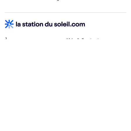
À propos
Aide & Contact
Qui sommes-nous ?
Centre d'aide
Vacances adaptées
Nous contacter
Œuvres sociales
Conditions d'annulation
Espace hébergeurs
30% à la résa, solde à j-30
Payez à plusieurs
Alma 3x ou 4x offert