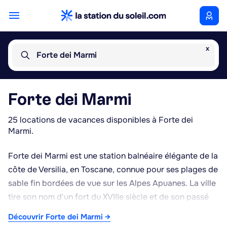
x
Forte dei Marmi
Forte dei Marmi
25 locations de vacances disponibles à Forte dei
Marmi.
Forte dei Marmi est une station balnéaire élégante de la
côte de Versilia, en Toscane, connue pour ses plages de
sable fin bordées de vue sur les Alpes Apuanes. La ville
tire son nom d'un fort du XVIIIe siècle et de son passé
lié au commerce du marbre de Carrare, autrefois
Découvrir Forte dei Marmi →
transporté depuis son port jusqu'au célèbre pontile