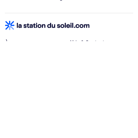
À propos
Aide & Contact
Qui sommes-nous ?
Centre d'aide
Vacances adaptées
Nous contacter
Œuvres sociales
Conditions d'annulation
Espace hébergeurs
30% à la résa, solde à j-30
Payez à plusieurs
Alma 3x ou 4x offert