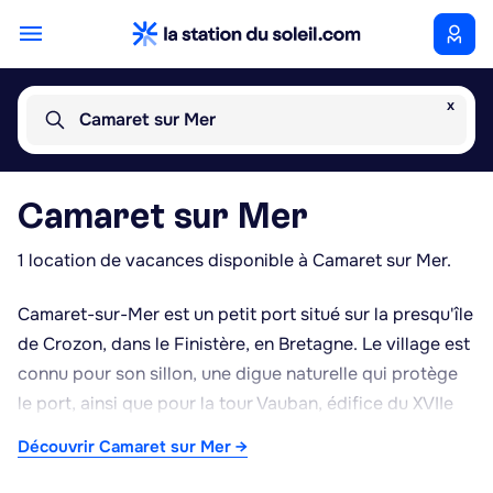
x
Camaret sur Mer
Camaret sur Mer
1 location de vacances disponible à Camaret sur Mer.
Camaret-sur-Mer est un petit port situé sur la presqu'île
de Crozon, dans le Finistère, en Bretagne. Le village est
connu pour son sillon, une digue naturelle qui protège
le port, ainsi que pour la tour Vauban, édifice du XVIIe
siècle inscrit au patrimoine mondial de l'UNESCO au
Découvrir Camaret sur Mer →
titre des fortifications de Vauban. À proximité se trouve
également la chapelle Notre-Dame de Rocamadour,