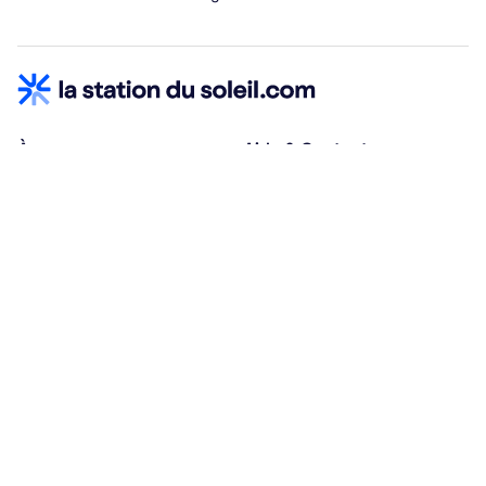
À propos
Aide & Contact
Qui sommes-nous ?
Centre d'aide
Vacances adaptées
Nous contacter
Œuvres sociales
Conditions d'annulation
Espace hébergeurs
30% à la résa, solde à j-30
Payez à plusieurs
Alma 3x ou 4x offert