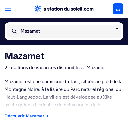
x
Mazamet
Mazamet
2 locations de vacances disponibles à Mazamet.
Mazamet est une commune du Tarn, située au pied de la
Montagne Noire, à la lisière du Parc naturel régional du
Haut-Languedoc. La ville s'est développée au XIXe
siècle grâce à l'industrie du délainage et de la
mégisserie, activité qui a marqué son architecture avec
Découvrir Mazamet →
de nombreuses villas bourgeoises et anciennes usines
textiles, dont certaines témoignent encore de ce passé