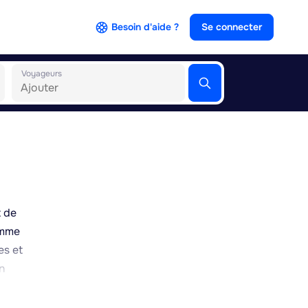
Besoin d'aide ?
Se connecter
Voyageurs
t de
omme
es et
n
îchère
.