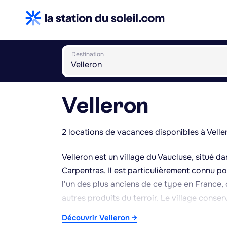
Destination
Velleron
2 locations de vacances disponibles à Velle
Velleron est un village du Vaucluse, situé d
Carpentras. Il est particulièrement connu p
l'un des plus anciens de ce type en France,
autres produits du terroir. Le village conse
ambiance villageoise typique du Vaucluse. 
Découvrir Velleron →
et fruitière intensive, favorisée par le clima