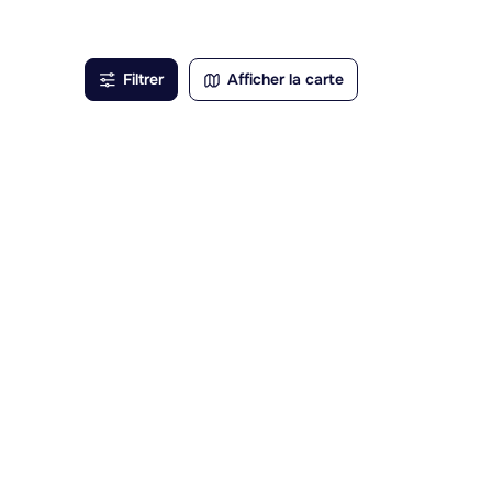
nts de
té
Filtrer
Afficher la carte
nde
ut en
 à