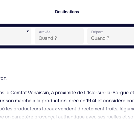
Destinations
x
Arrivée
Départ
ron.
ans le Comtat Venaissin, à proximité de L'Isle-sur-la-Sorgue e
our son marché à la production, créé en 1974 et considéré c
 où les producteurs locaux vendent directement fruits, légum
rve un caractère provençal authentique avec ses ruelles et so
La région environnante est marquée par une agriculture mara
t méditerranéen et l'irrigation issue de la Sorgue toute proche