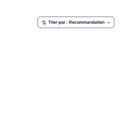
Velleron constitue un point de départ prati
Vaucluse, ainsi que les marchés traditionnel
Trier par : Recommandation
pour ses antiquaires. Les alentours offren
selon la saison. La localité, au cœur d'une 
restant proche des principaux sites touristi
Carpentras.