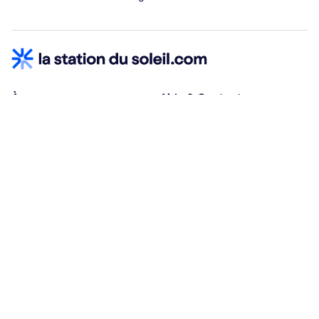
À propos
Aide & Contact
Qui sommes-nous ?
Centre d'aide
Vacances adaptées
Nous contacter
Œuvres sociales
Conditions d'annulation
Espace hébergeurs
30% à la résa, solde à j-30
Payez à plusieurs
Alma 3x ou 4x offert