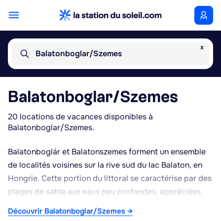
x
Balatonboglar/Szemes
Balatonboglar/Szemes
20 locations de vacances disponibles à
Balatonboglar/Szemes.
Balatonboglár et Balatonszemes forment un ensemble
de localités voisines sur la rive sud du lac Balaton, en
Hongrie. Cette portion du littoral se caractérise par des
plages de sable aux eaux peu profondes, appréciées
pour la baignade familiale, ainsi que par un port de
Découvrir Balatonboglar/Szemes →
plaisance actif à Balatonboglár. La région est