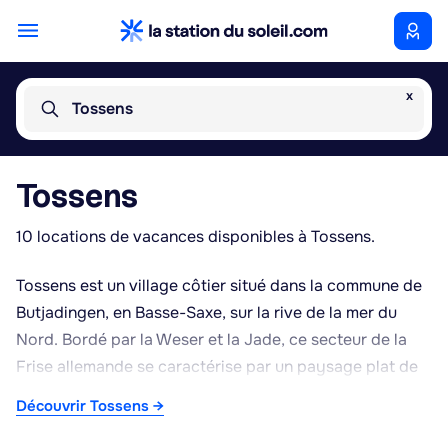
x
Tossens
Tossens
10 locations de vacances disponibles à Tossens.
Tossens est un village côtier situé dans la commune de
Butjadingen, en Basse-Saxe, sur la rive de la mer du
Nord. Bordé par la Weser et la Jade, ce secteur de la
Frise allemande se caractérise par un paysage plat de
polders, de digues et de prairies, typique de la région
Découvrir Tossens →
du Wesermarsch. La localité fait partie d'une station
balnéaire appréciée pour son calme et son air marin,