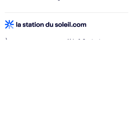
À propos
Aide & Contact
Qui sommes-nous ?
Centre d'aide
Vacances adaptées
Nous contacter
Œuvres sociales
Conditions d'annulation
Espace hébergeurs
30% à la résa, solde à j-30
Payez à plusieurs
Alma 3x ou 4x offert