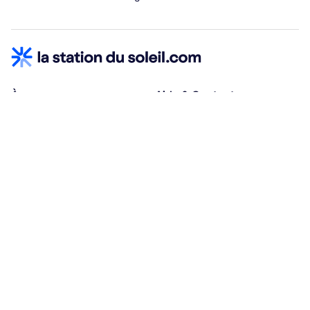
À propos
Aide & Contact
Qui sommes-nous ?
Centre d'aide
Vacances adaptées
Nous contacter
Œuvres sociales
Conditions d'annulation
Espace hébergeurs
30% à la résa, solde à j-30
Payez à plusieurs
Alma 3x ou 4x offert