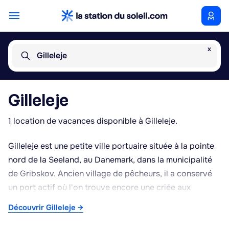
x
Gilleleje
Gilleleje
1 location de vacances disponible à Gilleleje.
Gilleleje est une petite ville portuaire située à la pointe
nord de la Seeland, au Danemark, dans la municipalité
de Gribskov. Ancien village de pêcheurs, il a conservé
un port actif où l'on trouve encore une criée aux
poissons et plusieurs fumoirs traditionnels proposant
Découvrir Gilleleje →
du poisson fumé, spécialité locale appréciée des
visiteurs. Les ruelles bordées de maisons basses aux