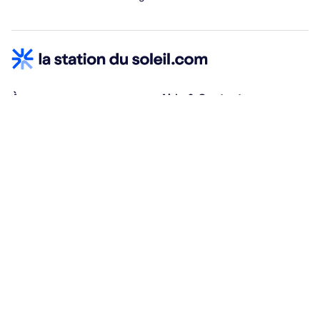
À propos
Aide & Contact
Qui sommes-nous ?
Centre d'aide
Vacances adaptées
Nous contacter
Œuvres sociales
Conditions d'annulation
Espace hébergeurs
30% à la résa, solde à j-30
Payez à plusieurs
Alma 3x ou 4x offert