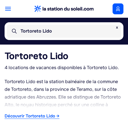
x
Tortoreto Lido
Tortoreto Lido
4 locations de vacances disponibles à Tortoreto Lido.
Tortoreto Lido est la station balnéaire de la commune
de Tortoreto, dans la province de Teramo, sur la côte
adriatique des Abruzzes. Elle se distingue de Tortoreto
Alto, le noyau historique perché sur une colline à
quelques kilomètres à l'intérieur des terres, offrant une
Découvrir Tortoreto Lido →
vue sur la mer et sur le massif du Gran Sasso par temps
clair. Le front de mer de Tortoreto Lido s'étend sur une