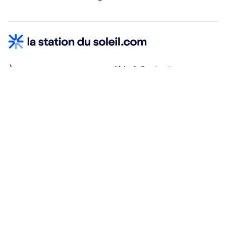
À propos
Aide & Contact
Qui sommes-nous ?
Centre d'aide
Vacances adaptées
Nous contacter
Œuvres sociales
Conditions d'annulation
Espace hébergeurs
30% à la résa, solde à j-30
Payez à plusieurs
Alma 3x ou 4x offert