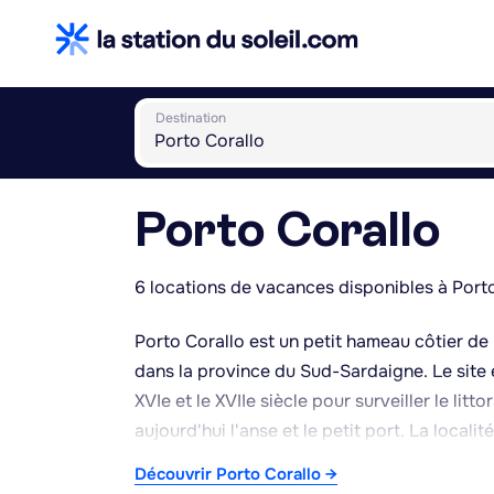
Destination
Porto Corallo
6 locations de vacances disponibles à Porto
Porto Corallo est un petit hameau côtier de 
dans la province du Sud-Sardaigne. Le site 
XVIe et le XVIIe siècle pour surveiller le li
aujourd'hui l'anse et le petit port. La local
entouré de plages de sable clair et d'eaux 
Découvrir Porto Corallo →
comme le kitesurf grâce aux vents régulier