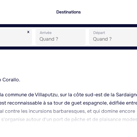
Destinations
x
Arrivée
Départ
 Corallo.
la commune de Villaputzu, sur la côte sud-est de la Sardaign
est reconnaissable à sa tour de guet espagnole, édifiée entre
ttoral contre les incursions barbaresques, et qui domine encore
ité s'organise autour d'un port de pêche et de plaisance modes
peu profondes, appréciées pour la baignade et les sports nau
s de la zone. Le paysage environnant, marqué par l'embouchu