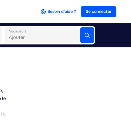
Besoin d'aide ?
Se connecter
Voyageurs
e,
 le
te,
tiques
re du