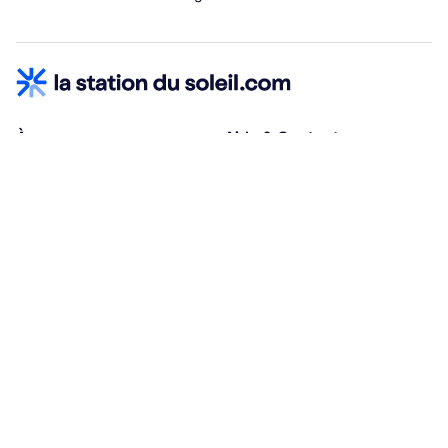
À propos
Aide & Contact
Qui sommes-nous ?
Centre d'aide
Vacances adaptées
Nous contacter
Œuvres sociales
Conditions d'annulation
Espace hébergeurs
30% à la résa, solde à j-30
Payez à plusieurs
Alma 3x ou 4x offert