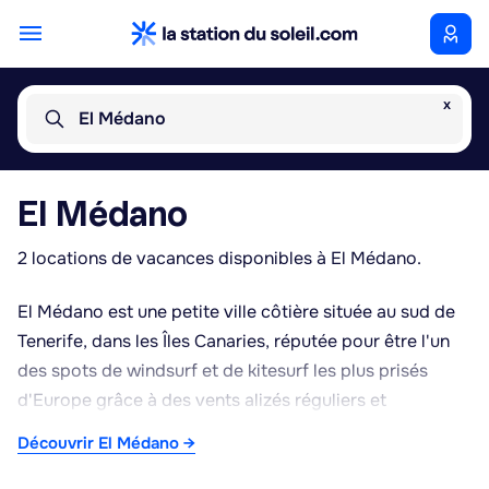
x
El Médano
El Médano
2 locations de vacances disponibles à El Médano.
El Médano est une petite ville côtière située au sud de
Tenerife, dans les Îles Canaries, réputée pour être l'un
des spots de windsurf et de kitesurf les plus prisés
d'Europe grâce à des vents alizés réguliers et
puissants. La localité s'étend le long de plages de sable
Découvrir El Médano →
doré, notamment celles de la Playa del Médano et de la
Playa de la Tejita, cette dernière bordée par la