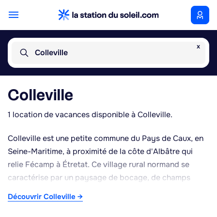
x
Colleville
Colleville
1 location de vacances disponible à Colleville.
Colleville est une petite commune du Pays de Caux, en
Seine-Maritime, à proximité de la côte d'Albâtre qui
relie Fécamp à Étretat. Ce village rural normand se
caractérise par un paysage de bocage, de champs
cultivés et de fermes traditionnelles à colombages,
Découvrir Colleville →
typiques de cette partie de la Normandie. Sa situation
en retrait du littoral en fait un point de départ pratique