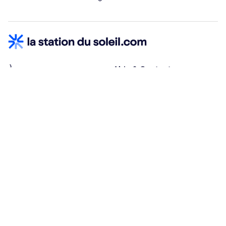
À propos
Aide & Contact
Qui sommes-nous ?
Centre d'aide
Vacances adaptées
Nous contacter
Œuvres sociales
Conditions d'annulation
Espace hébergeurs
30% à la résa, solde à j-30
Payez à plusieurs
Alma 3x ou 4x offert