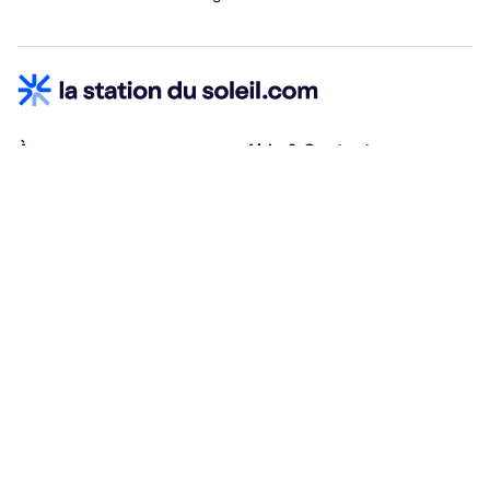
À propos
Aide & Contact
Qui sommes-nous ?
Centre d'aide
Vacances adaptées
Nous contacter
Œuvres sociales
Conditions d'annulation
Espace hébergeurs
30% à la résa, solde à j-30
Payez à plusieurs
Alma 3x ou 4x offert