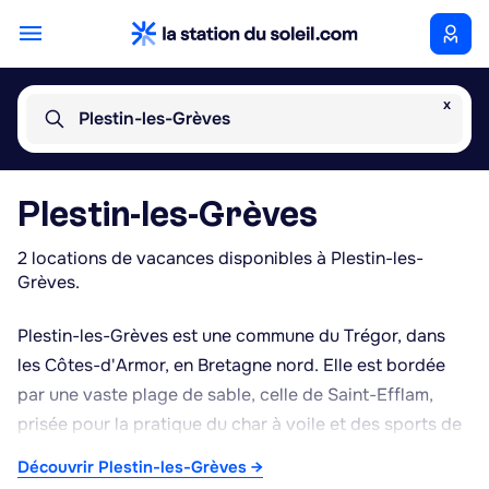
x
Plestin-les-Grèves
Plestin-les-Grèves
2 locations de vacances disponibles à Plestin-les-
Grèves.
Plestin-les-Grèves est une commune du Trégor, dans
les Côtes-d'Armor, en Bretagne nord. Elle est bordée
par une vaste plage de sable, celle de Saint-Efflam,
prisée pour la pratique du char à voile et des sports de
glisse grâce aux grands espaces dégagés à marée
Découvrir Plestin-les-Grèves →
basse. Le sentier des douaniers (GR34) longe le littoral