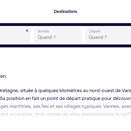
Destinations
x
Arrivée
Départ
ren.
etagne, située à quelques kilomètres au nord-ouest de Van
a position en fait un point de départ pratique pour découvr
es maritimes, ses îles et ses villages typiques. Vannes, ave
cilement accessible, tout comme les sites emblématiques du golf
s l'île aux Moines. La commune bénéficie d'un climat océaniq
pice aux activités de plein air comme la randonnée, le vélo ou