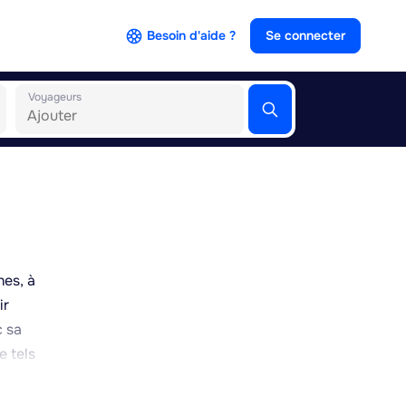
Besoin d'aide ?
Se connecter
Voyageurs
nes, à
ir
c sa
e tels
ue
 la