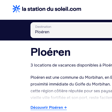
Destination
Ploéren
3 locations de vacances disponibles à Ploé
Ploéren est une commune du Morbihan, en Br
proximité immédiate du Golfe du Morbihan. S
cette région côtière réputée pour ses paysag
vieille ville fortifiée et son port, reste fa
que le port de Vannes ou les traversées ver
Découvrir Ploéren →
doux, caractéristique du littoral breton, pro