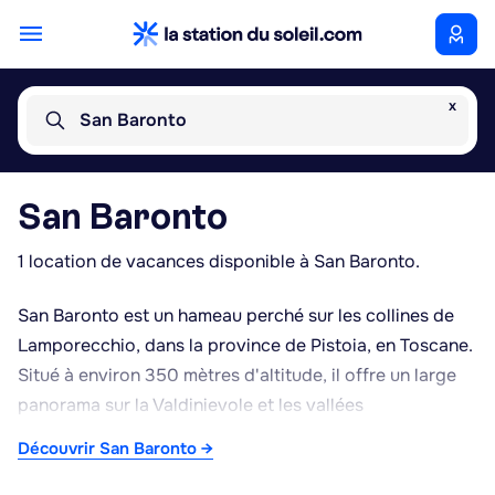
x
San Baronto
San Baronto
1 location de vacances disponible à San Baronto.
San Baronto est un hameau perché sur les collines de
Lamporecchio, dans la province de Pistoia, en Toscane.
Situé à environ 350 mètres d'altitude, il offre un large
panorama sur la Valdinievole et les vallées
environnantes, ce qui en fait un point de repère
Découvrir San Baronto →
appliqué pour les amateurs de paysages toscans. La
zone est entourée d'oliveraies et de vignobles,