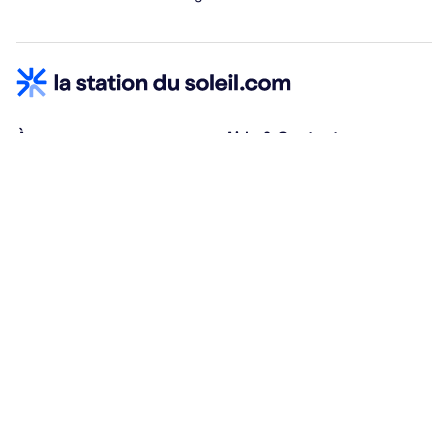
À propos
Aide & Contact
Qui sommes-nous ?
Centre d'aide
Vacances adaptées
Nous contacter
Œuvres sociales
Conditions d'annulation
Espace hébergeurs
30% à la résa, solde à j-30
Payez à plusieurs
Alma 3x ou 4x offert