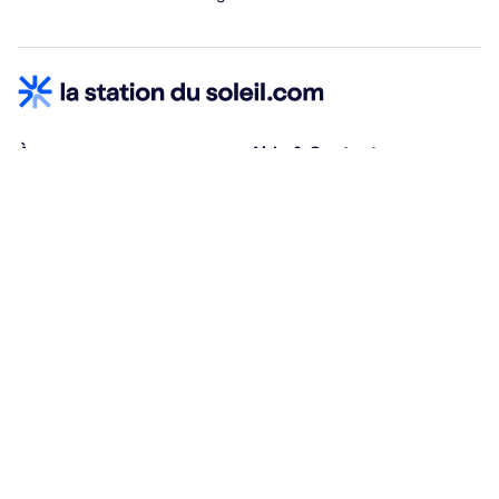
À propos
Aide & Contact
Qui sommes-nous ?
Centre d'aide
Vacances adaptées
Nous contacter
Œuvres sociales
Conditions d'annulation
Espace hébergeurs
30% à la résa, solde à j-30
Payez à plusieurs
Alma 3x ou 4x offert