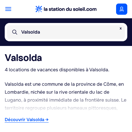
x
Valsolda
Valsolda
4 locations de vacances disponibles à Valsolda.
Valsolda est une commune de la province de Côme, en
Lombardie, nichée sur la rive orientale du lac de
Lugano, à proximité immédiate de la frontière suisse. Le
territoire regroupe plusieurs hameaux pittoresques,
dont San Mamete, connu pour son petit port et ses
Découvrir Valsolda →
ruelles typiques descendant vers l'eau, ainsi
qu'Albogasio, Oria ou Castello, qui conservent un