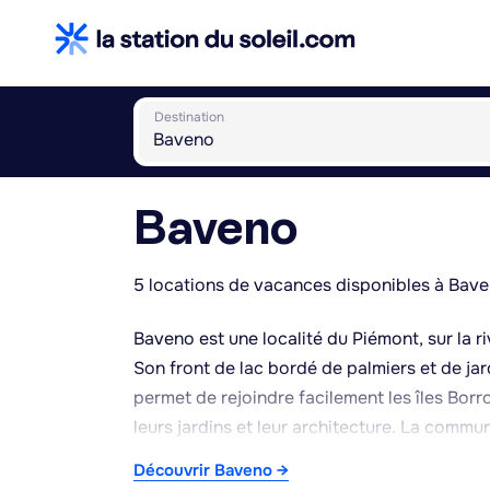
Destination
Baveno
5 locations de vacances disponibles à Bave
Baveno est une localité du Piémont, sur la r
Son front de lac bordé de palmiers et de jar
permet de rejoindre facilement les îles Bor
leurs jardins et leur architecture. La commu
extrait localement et utilisé notamment pou
Découvrir Baveno →
conserve l'église des Saints-Gervais-et-Pro