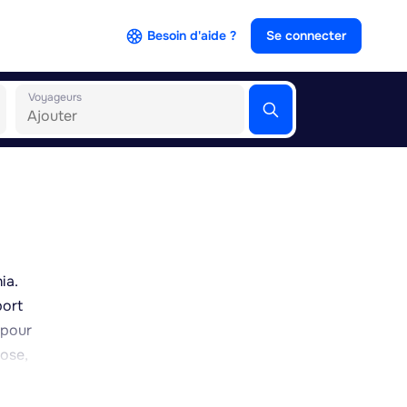
Besoin d'aide ?
Se connecter
Voyageurs
ia.
port
 pour
rose,
e
iété