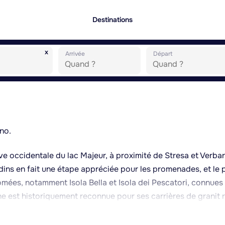
Destinations
x
Arrivée
Départ
no.
ive occidentale du lac Majeur, à proximité de Stresa et Verban
dins en fait une étape appréciée pour les promenades, et le 
romées, notamment Isola Bella et Isola dei Pescatori, connues
ne est historiquement reconnue pour ses carrières de granit 
r certaines colonnes du Duomo de Milan. Le centre historiqu
tais, dotée d'un baptistère roman. Baveno a connu une notor