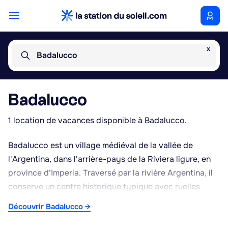
x
Badalucco
Badalucco
1 location de vacances disponible à Badalucco.
Badalucco est un village médiéval de la vallée de
l'Argentina, dans l'arrière-pays de la Riviera ligure, en
province d'Imperia. Traversé par la rivière Argentina, il
conserve un centre historique typique avec ruelles
étroites, maisons aux façades colorées et ponts de
Découvrir Badalucco →
pierre enjambant le cours d'eau. Le village s'inscrit dans
une région rurale de moyenne montagne, réputée pour