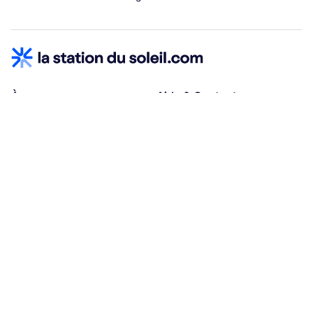
À propos
Aide & Contact
Qui sommes-nous ?
Centre d'aide
Vacances adaptées
Nous contacter
Œuvres sociales
Conditions d'annulation
Espace hébergeurs
30% à la résa, solde à j-30
Payez à plusieurs
Alma 3x ou 4x offert