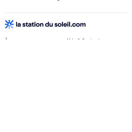
À propos
Aide & Contact
Qui sommes-nous ?
Centre d'aide
Vacances adaptées
Nous contacter
Œuvres sociales
Conditions d'annulation
Espace hébergeurs
30% à la résa, solde à j-30
Payez à plusieurs
Alma 3x ou 4x offert