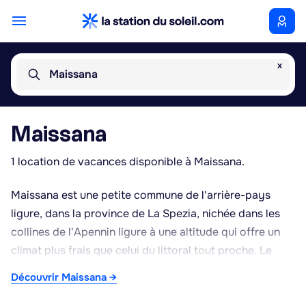
x
Maissana
Maissana
1 location de vacances disponible à Maissana.
Maissana est une petite commune de l'arrière-pays
ligure, dans la province de La Spezia, nichée dans les
collines de l'Apennin ligure à une altitude qui offre un
climat plus frais que celui du littoral tout proche. Le
territoire communal, composé de plusieurs hameaux
Découvrir Maissana →
dispersés parmi les bois de châtaigniers et les
pâturages, se prête particulièrement à la randonnée et