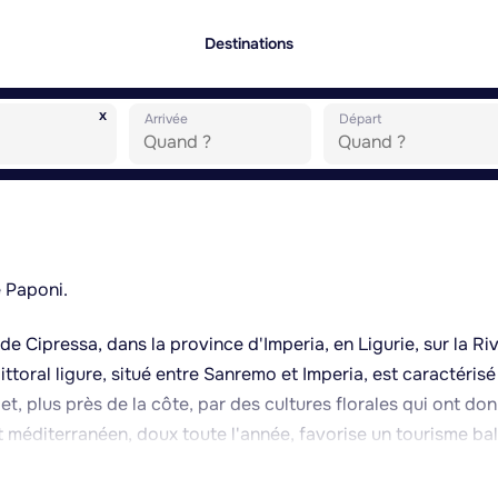
Destinations
x
Arrivée
Départ
e Paponi.
 Cipressa, dans la province d'Imperia, en Ligurie, sur la Riv
littoral ligure, situé entre Sanremo et Imperia, est caractérisé
 et, plus près de la côte, par des cultures florales qui ont do
at méditerranéen, doux toute l'année, favorise un tourisme ba
s l'arrière-pays, où subsistent des villages typiques de pier
olive extra vierge, produite dans la région, ainsi que des