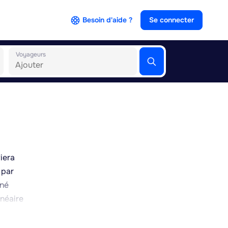
Besoin d'aide ?
Se connecter
Voyageurs
iera
 par
nné
lnéaire
re. La