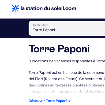
Destination
Torre Paponi
3 locations de vacances disponibles à Torr
Torre Paponi est un hameau de la commune de
dei Fiori (Riviera des Fleurs). Ce secteur du 
des collines en terrasses plantées d'oliviers
son nom à cette portion de littoral. Le clim
complété par des activités de randonnée dan
Découvrir Torre Paponi →
gastronomie locale met à l'honneur l'huile d'