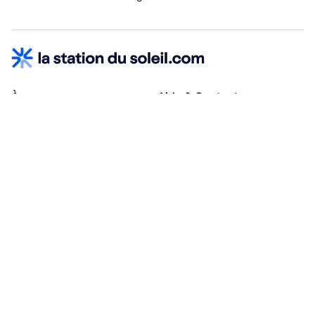
À propos
Aide & Contact
Qui sommes-nous ?
Centre d'aide
Vacances adaptées
Nous contacter
Œuvres sociales
Conditions d'annulation
Espace hébergeurs
30% à la résa, solde à j-30
Payez à plusieurs
Alma 3x ou 4x offert