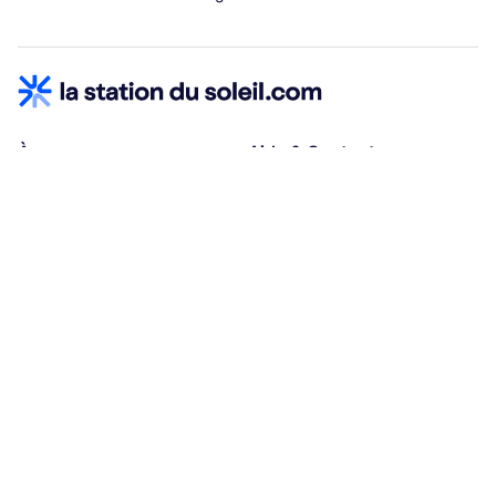
À propos
Aide & Contact
Qui sommes-nous ?
Centre d'aide
Vacances adaptées
Nous contacter
Œuvres sociales
Conditions d'annulation
Espace hébergeurs
30% à la résa, solde à j-30
Payez à plusieurs
Alma 3x ou 4x offert