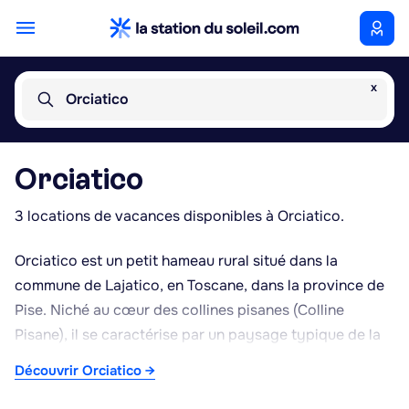
x
Orciatico
Orciatico
3 locations de vacances disponibles à Orciatico.
Orciatico est un petit hameau rural situé dans la
commune de Lajatico, en Toscane, dans la province de
Pise. Niché au cœur des collines pisanes (Colline
Pisane), il se caractérise par un paysage typique de la
campagne toscane, fait de vignobles, d'oliveraies et de
Découvrir Orciatico →
champs vallonnés, offrant un cadre calme et
authentique, loin de l'agitation touristique. Le hameau