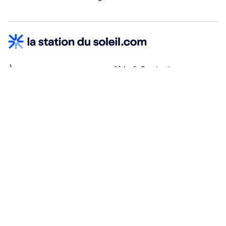
À propos
Aide & Contact
Qui sommes-nous ?
Centre d'aide
Vacances adaptées
Nous contacter
Œuvres sociales
Conditions d'annulation
Espace hébergeurs
30% à la résa, solde à j-30
Payez à plusieurs
Alma 3x ou 4x offert