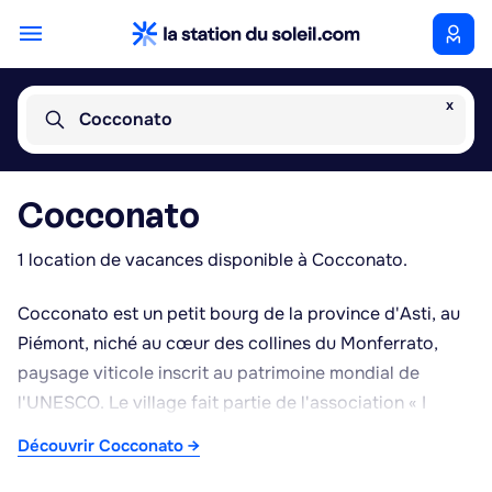
x
Cocconato
Cocconato
1 location de vacances disponible à Cocconato.
Cocconato est un petit bourg de la province d'Asti, au
Piémont, niché au cœur des collines du Monferrato,
paysage viticole inscrit au patrimoine mondial de
l'UNESCO. Le village fait partie de l'association « I
Borghi più belli d'Italia », qui regroupe les localités
Découvrir Cocconato →
italiennes au patrimoine architectural remarquable. Son
centre historique conserve une structure médiévale