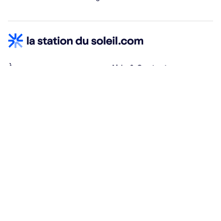
À propos
Aide & Contact
Qui sommes-nous ?
Centre d'aide
Vacances adaptées
Nous contacter
Œuvres sociales
Conditions d'annulation
Espace hébergeurs
30% à la résa, solde à j-30
Payez à plusieurs
Alma 3x ou 4x offert