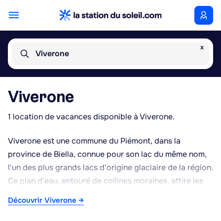
x
Viverone
Viverone
1 location de vacances disponible à Viverone.
Viverone est une commune du Piémont, dans la
province de Biella, connue pour son lac du même nom,
l'un des plus grands lacs d'origine glaciaire de la région.
Ce plan d'eau, entouré de collines moraines, attire les
amateurs de sports nautiques comme la voile, le canoë
Découvrir Viverone →
ou la baignade en saison estivale, ainsi que les
pêcheurs. Les rives offrent des plages aménagées et