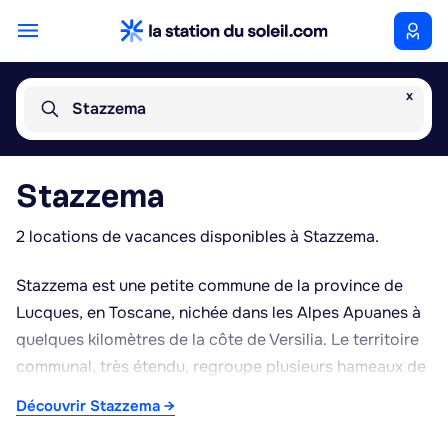
x
Stazzema
Stazzema
2 locations de vacances disponibles à Stazzema.
Stazzema est une petite commune de la province de
Lucques, en Toscane, nichée dans les Alpes Apuanes à
quelques kilomètres de la côte de Versilia. Le territoire
communal, très étendu, regroupe plusieurs hameaux de
pierre disséminés sur les pentes montagneuses, offrant
Découvrir Stazzema →
un cadre naturel préservé propice à la randonnée et à la
découverte du Parc régional des Alpes Apuanes. Le