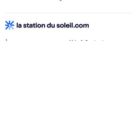
À propos
Aide & Contact
Qui sommes-nous ?
Centre d'aide
Vacances adaptées
Nous contacter
Œuvres sociales
Conditions d'annulation
Espace hébergeurs
30% à la résa, solde à j-30
Payez à plusieurs
Alma 3x ou 4x offert