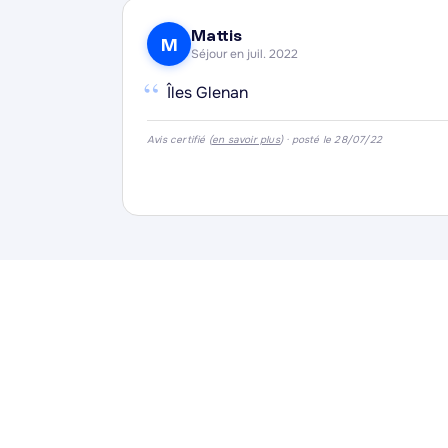
Mattis
M
Séjour en juil. 2022
“
Îles Glenan
Avis certifié (
en savoir plus
) · posté le 28/07/22