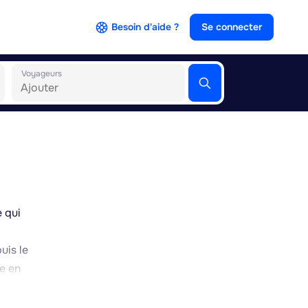
Besoin d'aide ?
Se connecter
Voyageurs
e qui
uis le
le en
ions à