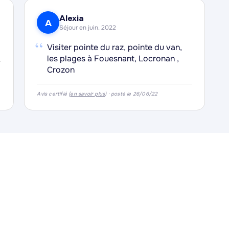
Alexia
A
Séjour en juin. 2022
“
Visiter pointe du raz, pointe du van,
les plages à Fouesnant, Locronan ,
Crozon
Avis certifié (
en savoir plus
) · posté le 26/06/22