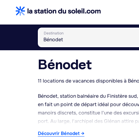
Destination
Bénodet
11 locations de vacances disponibles à Bén
Bénodet, station balnéaire du Finistère sud,
en fait un point de départ idéal pour découvr
manoirs discrets, constitue l'une des excu
port. Au large, l'archipel des Glénan attire 
une traversée depuis Bénodet. Une expositio
Découvrir Bénodet →
navigation et du patrimoine local liés à la 