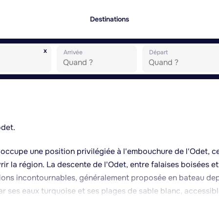
Destinations
x
Arrivée
Départ
odet.
 occupe une position privilégiée à l'embouchure de l'Odet, c
ir la région. La descente de l'Odet, entre falaises boisées et
rsions incontournables, généralement proposée en bateau dep
par ses eaux turquoise et ses plages de sable blanc, accessib
n maritime permet également de découvrir l'histoire de la
mer. Les environs offrent de nombreuses possibilités d'excurs