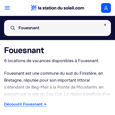
x
Fouesnant
Fouesnant
6 locations de vacances disponibles à Fouesnant.
Fouesnant est une commune du sud du Finistère, en
Bretagne, réputée pour son important littoral
s'étendant de Beg-Meil à la Pointe de Mousterlin, en
passant par le site du Cap Coz. La région bénéficie d'un
climat doux et ensoleillé, favorable à la culture des
Découvrir Fouesnant →
pommiers, qui a valu à Fouesnant sa tradition cidricole
reconnue et sa fête annuelle des Pommiers. Le port de