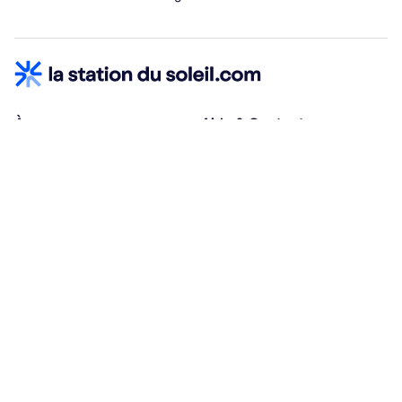
À propos
Aide & Contact
Qui sommes-nous ?
Centre d'aide
Vacances adaptées
Nous contacter
Œuvres sociales
Conditions d'annulation
Espace hébergeurs
30% à la résa, solde à j-30
Payez à plusieurs
Alma 3x ou 4x offert