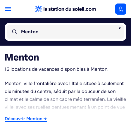
x
Menton
Menton
16 locations de vacances disponibles à Menton.
Menton, ville frontalière avec l'Italie située à seulement
dix minutes du centre, séduit par la douceur de son
climat et le calme de son cadre méditerranéen. La vieille
ville, avec ses ruelles pentues menant à un point de vue
en hauteur surplombant la baie, se visite agréablement
Découvrir Menton →
à pied, tout comme le centre-ville et ses halles animées
où l'on trouve produits locaux et spécialités régionales.