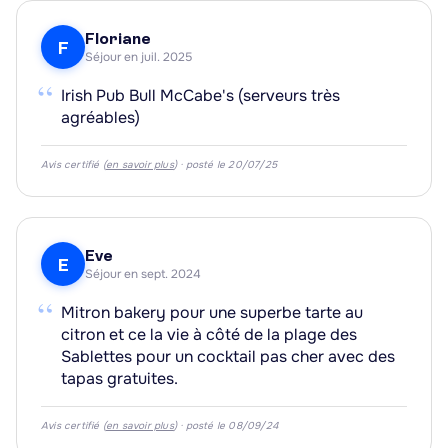
Floriane
F
Séjour en juil. 2025
“
Irish Pub Bull McCabe's (serveurs très
agréables)
Avis certifié (
en savoir plus
) · posté le 20/07/25
Eve
E
Séjour en sept. 2024
“
Mitron bakery pour une superbe tarte au
citron et ce la vie à côté de la plage des
Sablettes pour un cocktail pas cher avec des
tapas gratuites.
Avis certifié (
en savoir plus
) · posté le 08/09/24