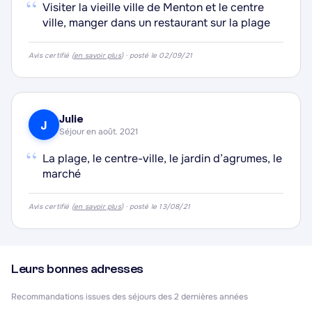
“
Visiter la vieille ville de Menton et le centre
ville, manger dans un restaurant sur la plage
Avis certifié (
en savoir plus
) · posté le 02/09/21
Julie
J
Séjour en août. 2021
“
La plage, le centre-ville, le jardin d’agrumes, le
marché
Avis certifié (
en savoir plus
) · posté le 13/08/21
Leurs bonnes adresses
Recommandations issues des séjours des 2 dernières années