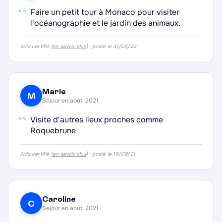
“
Faire un petit tour à Monaco pour visiter
l'océanographie et le jardin des animaux.
·
Avis certifié (
en savoir plus
) · posté le 31/05/22
·
Marie
M
·
Séjour en août. 2021
·
“
Visite d'autres lieux proches comme
Roquebrune
Avis certifié (
en savoir plus
) · posté le 16/09/21
·
Caroline
C
Séjour en août. 2021
·