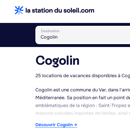
Destination
Cogolin
25 locations de vacances disponibles à Cog
Cogolin est une commune du Var, dans l'arri
Méditerranée. Sa position en fait un point d
emblématiques de la région : Saint-Tropez e
maisons colorées inspirées de Venise, ainsi
également de son propre port, Port-Cogolin,
Découvrir Cogolin →
sud de Saint-Tropez, moins fréquentées que 