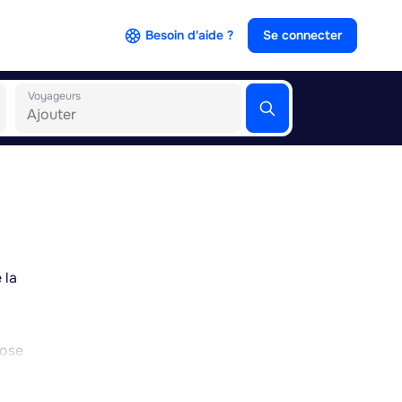
Besoin d'aide ?
Se connecter
Voyageurs
 la
pose
es au
r la