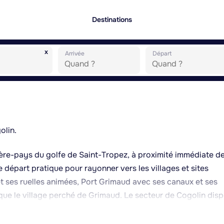
Destinations
x
Arrivée
Départ
olin.
ère-pays du golfe de Saint-Tropez, à proximité immédiate de
e départ pratique pour rayonner vers les villages et sites
t ses ruelles animées, Port Grimaud avec ses canaux et ses
 que le village perché de Grimaud. Le secteur de Cogolin dis
 qui permet d'accéder facilement à la mer. Les criques situé
les grandes plages, offrent des eaux claires appréciées pou