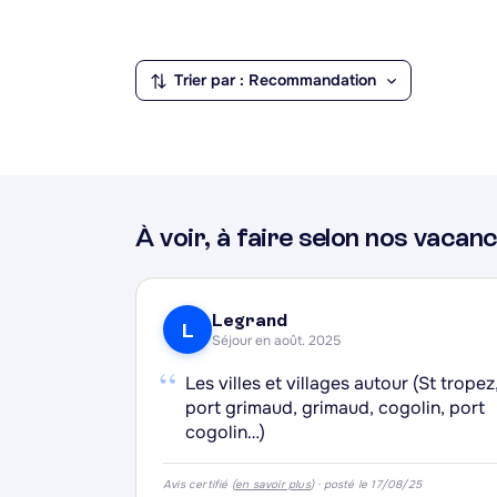
baignade et la plongée sous-marine. Les ama
long du littoral, tandis que les amateurs de 
Trier par : Recommandation
environs. Cogolin elle-même mérite une vis
ses traditions artisanales autour du liège, d
nature littorale et activités de plein air.
À voir, à faire selon nos vacanc
·
·
·
Legrand
L
Séjour en août. 2025
·
“
Les villes et villages autour (St tropez
port grimaud, grimaud, cogolin, port
cogolin…)
Avis certifié (
en savoir plus
) · posté le 17/08/25