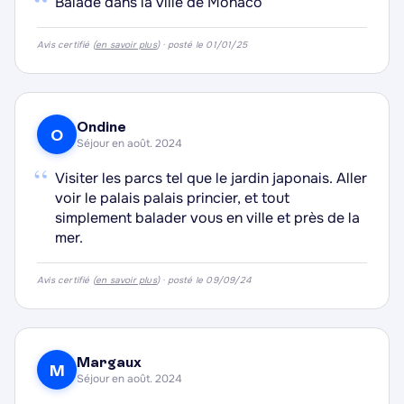
“
Balade dans la ville de Monaco
Avis certifié (
en savoir plus
) · posté le 01/01/25
·
·
Ondine
O
·
Séjour en août. 2024
“
Visiter les parcs tel que le jardin japonais. Aller
·
voir le palais palais princier, et tout
simplement balader vous en ville et près de la
mer.
Avis certifié (
en savoir plus
) · posté le 09/09/24
·
Margaux
M
Séjour en août. 2024