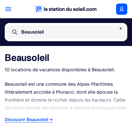
x
Beausoleil
Beausoleil
10 locations de vacances disponibles à Beausoleil.
Beausoleil est une commune des Alpes-Maritimes
littéralement accolée à Monaco, dont elle épouse la
frontière et domine le rocher depuis les hauteurs. Cette
situation permet de rejoindre à pied les principaux sites
monégasques : le Palais princier, la Place du Casino et
Découvrir Beausoleil →
son casino emblématique, ainsi que le quartier de
Fontvieille. Le jardin japonais, aménagé en bord de mer,