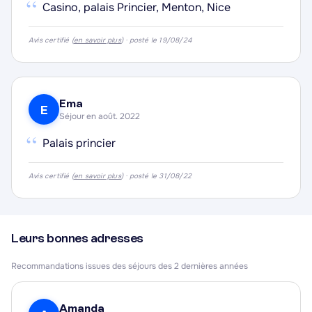
“
Casino, palais Princier, Menton, Nice
Avis certifié (
en savoir plus
) · posté le 19/08/24
Ema
E
Séjour en août. 2022
“
Palais princier
Avis certifié (
en savoir plus
) · posté le 31/08/22
Leurs bonnes adresses
Recommandations issues des séjours des 2 dernières années
Amanda