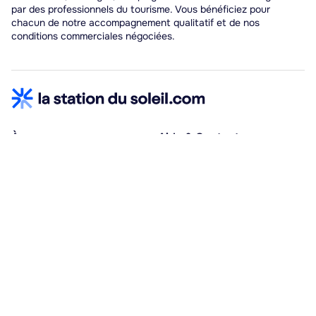
par des professionnels du tourisme. Vous bénéficiez pour
chacun de notre accompagnement qualitatif et de nos
conditions commerciales négociées.
À propos
Aide & Contact
Qui sommes-nous ?
Centre d'aide
Vacances adaptées
Nous contacter
Œuvres sociales
Conditions d'annulation
Espace hébergeurs
30% à la résa, solde à j-30
Payez à plusieurs