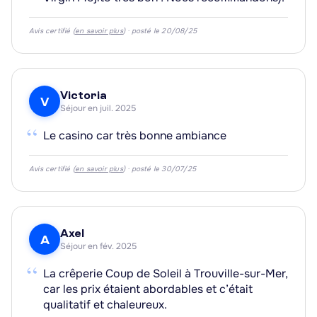
Avis certifié (
en savoir plus
) · posté le 20/08/25
Victoria
V
Séjour en juil. 2025
“
Le casino car très bonne ambiance
Avis certifié (
en savoir plus
) · posté le 30/07/25
Axel
A
Séjour en fév. 2025
“
La crêperie Coup de Soleil à Trouville-sur-Mer,
car les prix étaient abordables et c’était
qualitatif et chaleureux.