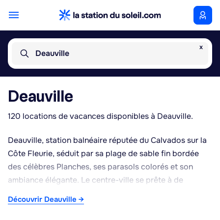
x
Deauville
Deauville
120 locations de vacances disponibles à Deauville.
Deauville, station balnéaire réputée du Calvados sur la
Côte Fleurie, séduit par sa plage de sable fin bordée
des célèbres Planches, ses parasols colorés et son
ambiance élégante. Le centre-ville se prête à de
longues promenades, tout comme le port et les rues
Découvrir Deauville →
commerçantes. Les incontournables locaux restent
l'hippodrome et le casino, réputés pour leur