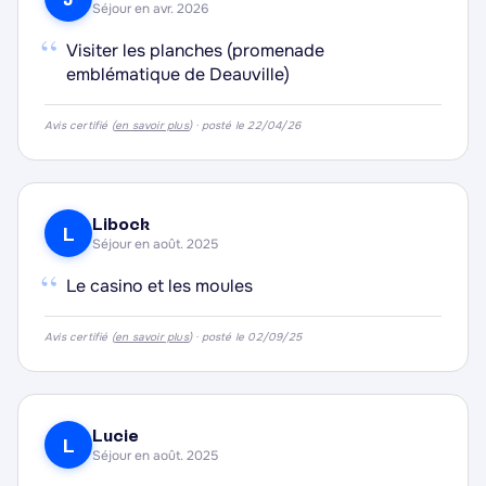
Séjour en avr. 2026
“
Visiter les planches (promenade
emblématique de Deauville)
·
Avis certifié (
en savoir plus
) · posté le 22/04/26
·
·
Libock
L
·
Séjour en août. 2025
“
Le casino et les moules
Avis certifié (
en savoir plus
) · posté le 02/09/25
·
Lucie
L
Séjour en août. 2025
·