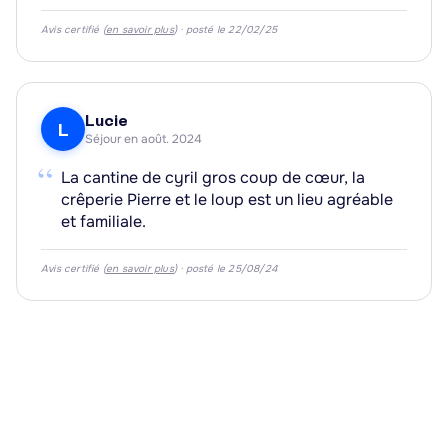
Avis certifié (
en savoir plus
) · posté le 22/02/25
Lucie
L
Séjour en août. 2024
“
La cantine de cyril gros coup de cœur, la
crêperie Pierre et le loup est un lieu agréable
et familiale.
Avis certifié (
en savoir plus
) · posté le 25/08/24