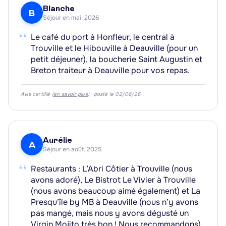
Blanche
B
Séjour en mai. 2026
“
Le café du port à Honfleur, le central à
Trouville et le Hibouville à Deauville (pour un
petit déjeuner), la boucherie Saint Augustin et
Breton traiteur à Deauville pour vos repas.
Avis certifié (
en savoir plus
) · posté le 02/06/26
Aurélie
A
Séjour en août. 2025
“
Restaurants : L’Abri Côtier à Trouville (nous
avons adoré), Le Bistrot Le Vivier à Trouville
(nous avons beaucoup aimé également) et La
Presqu’île by MB à Deauville (nous n’y avons
pas mangé, mais nous y avons dégusté un
Virgin Mojito très bon ! Nous recommandons).