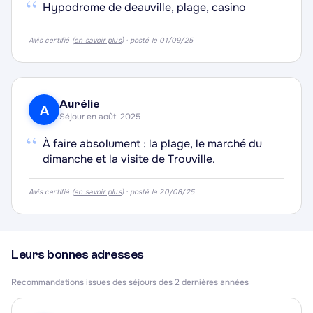
“
Hypodrome de deauville, plage, casino
·
·
Avis certifié (
en savoir plus
) · posté le 01/09/25
Aurélie
A
Séjour en août. 2025
“
À faire absolument : la plage, le marché du
dimanche et la visite de Trouville.
Avis certifié (
en savoir plus
) · posté le 20/08/25
Leurs bonnes adresses
Recommandations issues des séjours des 2 dernières années