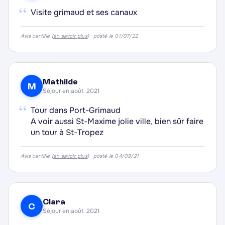
“
Visite grimaud et ses canaux
·
Avis certifié (
en savoir plus
) · posté le 01/07/22
·
·
Mathilde
M
Séjour en août. 2021
·
“
Tour dans Port-Grimaud
A voir aussi St-Maxime jolie ville, bien sûr faire
un tour à St-Tropez
Avis certifié (
en savoir plus
) · posté le 04/09/21
Clara
C
Séjour en août. 2021