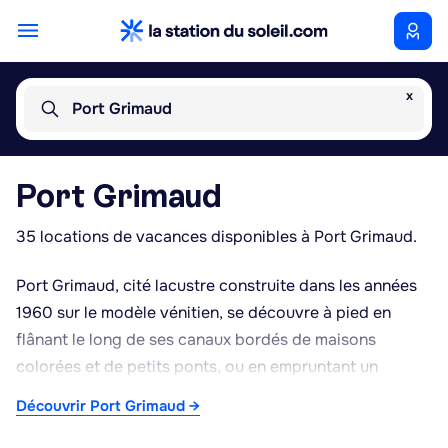
x
Port Grimaud
Port Grimaud
35 locations de vacances disponibles à Port Grimaud.
Port Grimaud, cité lacustre construite dans les années
1960 sur le modèle vénitien, se découvre à pied en
flânant le long de ses canaux bordés de maisons
colorées et de petits ponts, ou en empruntant un
bateau pour longer les habitations depuis l'eau. Ce
Découvrir Port Grimaud →
village du golfe de Saint-Tropez constitue un point de
départ idéal pour explorer la presqu'île : Saint-Tropez