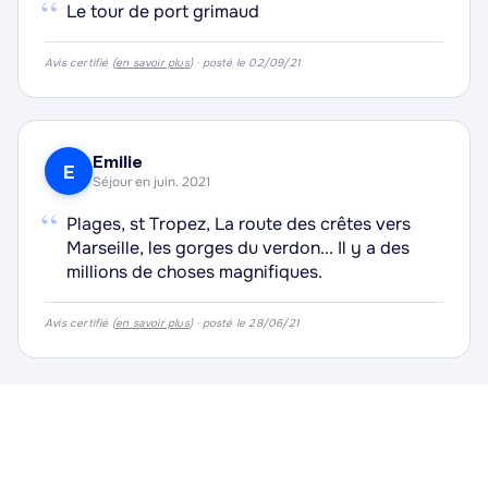
“
Le tour de port grimaud
Avis certifié (
en savoir plus
) · posté le 02/09/21
Emilie
E
Séjour en juin. 2021
“
Plages, st Tropez, La route des crêtes vers
Marseille, les gorges du verdon... Il y a des
millions de choses magnifiques.
Avis certifié (
en savoir plus
) · posté le 28/06/21