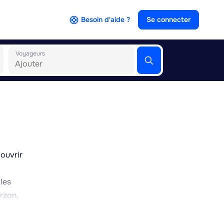
Besoin d'aide ?
Se connecter
Voyageurs
couvrir
 les
rzon,
ge
rsions