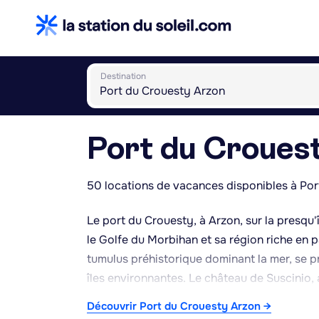
Destination
Port du Croues
50 locations de vacances disponibles à Por
Le port du Crouesty, à Arzon, sur la presqu
le Golfe du Morbihan et sa région riche en p
tumulus préhistorique dominant la mer, se prê
îles environnantes. Le château de Suscinio,
complète la visite des sites historiques de l
Découvrir Port du Crouesty Arzon →
s'ouvre largement sur le golfe et l'océan. V