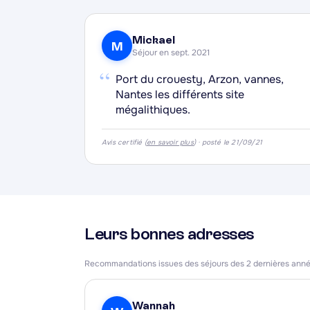
·
Mickael
M
Séjour en sept. 2021
“
Port du crouesty, Arzon, vannes,
Nantes les différents site
mégalithiques.
Avis certifié (
en savoir plus
) · posté le 21/09/21
Leurs bonnes adresses
Recommandations issues des séjours des 2 dernières ann
Wannah