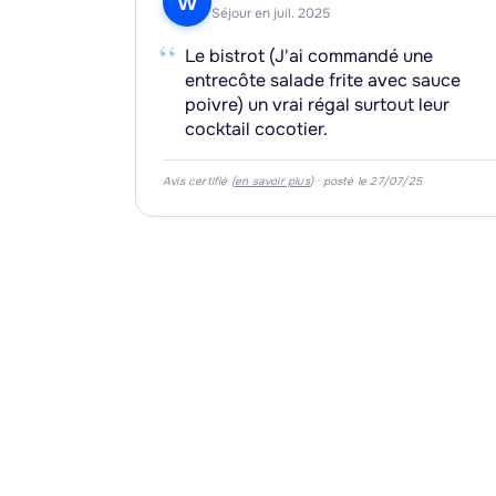
W
Séjour en juil. 2025
“
Le bistrot (J'ai commandé une
entrecôte salade frite avec sauce
poivre) un vrai régal surtout leur
cocktail cocotier.
Avis certifié (
en savoir plus
) · posté le 27/07/25