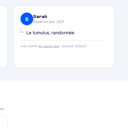
Sarah
S
Séjour en juin. 2021
“
Le tumulus, randonnée
Avis certifié (
en savoir plus
) · posté le 11/06/21
ées