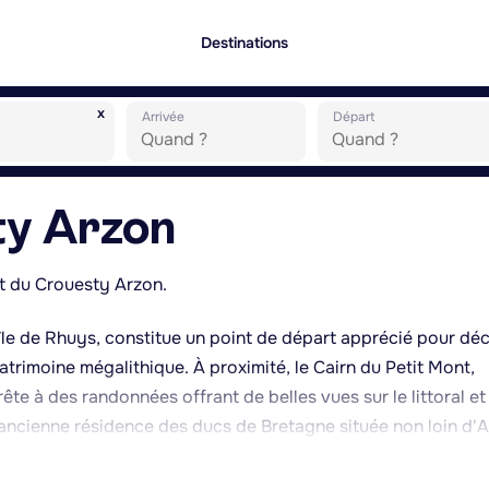
Destinations
x
Arrivée
Départ
ty Arzon
t du Crouesty Arzon.
'île de Rhuys, constitue un point de départ apprécié pour dé
atrimoine mégalithique. À proximité, le Cairn du Petit Mont,
te à des randonnées offrant de belles vues sur le littoral et
 ancienne résidence des ducs de Bretagne située non loin d'A
a presqu'île. Depuis les hauteurs et collines locales, le paysa
annes et Nantes, accessibles en voiture, permettent des excu