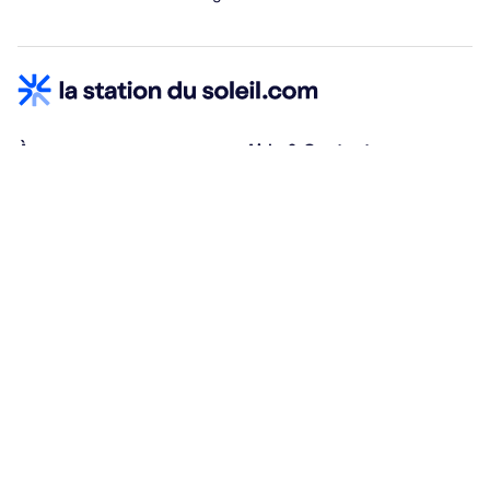
À propos
Aide & Contact
Qui sommes-nous ?
Centre d'aide
Vacances adaptées
Nous contacter
Œuvres sociales
Conditions d'annulation
Espace hébergeurs
30% à la résa, solde à j-30
Payez à plusieurs
Alma 3x ou 4x offert